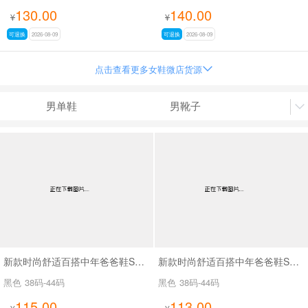
130.00
140.00
¥
¥
可退换
2026-08-09
可退换
2026-08-09
点击查看更多女鞋微店货源

男单鞋
男靴子

爸爸鞋
男凉鞋
男
新款时尚舒适百搭中年爸爸鞋SA62810
新款时尚舒适百搭中年爸爸鞋SA6506
黑色
38码-44码
黑色
38码-44码
115.00
113.00