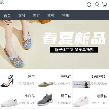



首页
女鞋
男鞋
童鞋
特价
凉鞋
凉拖鞋
【妈妈鞋】
2025凉鞋来了
2025女式拖鞋来了
送给妈妈的礼物
小白鞋
椰子鞋
老爹鞋
比大白鞋苗条
初夏刚好穿
我们不一样~