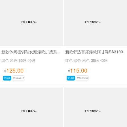
新款休闲德训鞋女潮爆款拼接系带透气运动百搭休闲阿甘鞋2683
新款舒适百搭爆款阿甘鞋SA3109
绿色 米色
35码-40码
红色 绿色 米色
35码-40码
125.00
115.00
¥
¥
可退换
2026-06-10
可退换
2026-05-30