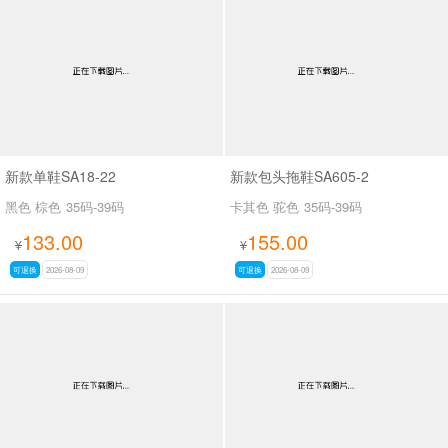
大白鞋
妈妈鞋
真
女靴
雪地靴
新款单鞋SA18-22
新款包头拖鞋SA605-2
黑色 棕色
35码-39码
卡其色 驼色
35码-39码
133.00
155.00
¥
¥
可退换
2026-08-09
可退换
2026-08-09